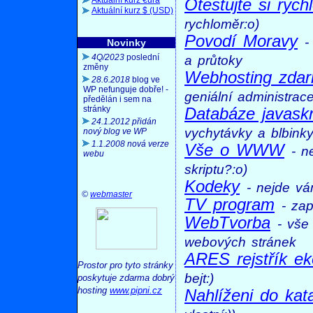
Aktuální kurz €ura
Otestujte si rych
Aktuální kurz $ (USD)
rychloměr:o)
Povodí Moravy
-
Novinky
4Q/2023
poslední
a průtoky
změny
Webhosting zdar
28.6.2018
blog ve
WP nefunguje dobře! -
geniální administrac
předělán i sem na
stránky
Databáze javaskr
24.1.2012 přidán
vychytávky a blbinky
nový blog ve WP
1.1.2008
nová verze
Vše o WWW
- n
webu
skriptu?:o)
Kodeky
- nejde vá
©
webmaster
TV program
- za
WebTvorba
- vše
webových stránek
ARES rejstřík e
Prostor pro tyto stránky
bejt:)
poskytuje zdarma dobrý
hosting
www.pipni.cz
Nahlíženi do kat