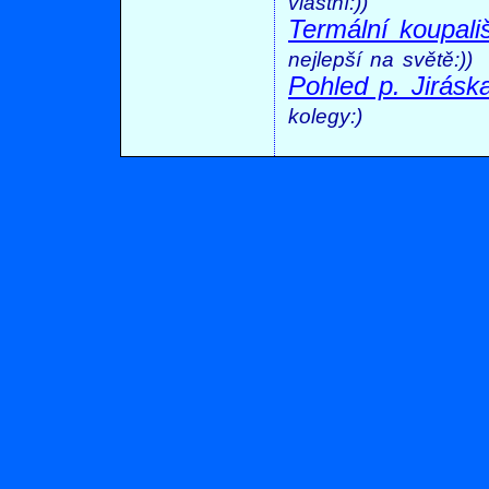
vlastní:))
Termální koupal
nejlepší na světě:))
Pohled p. Jirásk
kolegy:)