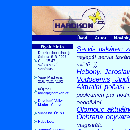
Úvod
Autor
Novink
Rychlé info
Servis tiskáren 
Dobré odpoledne
,
je
nejlepší servis tis
Sobota, 8. 8. 2026.
Čas: 15:47. ,
světě :))
svátek slaví
Soběslav
Hebony, Jarosla
Vaše IP adresa:
Vodoservis, Jindř
216.73.217.162
Aktuální počasí
můj mail:
radek(a)hardkon.cz
posledních pár hodi
Dovolené Velký
podnikání
Meder - Čalovo
Olomouc aktuáln
Videa na Jůtubu
Ochrana obyvat
Ryby fotky
magistrátu